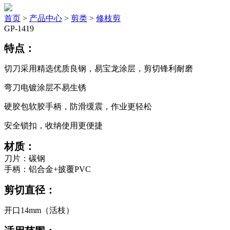
首页
>
产品中心
>
剪类
>
修枝剪
GP-1419
特点：
切刀采用精选优质良钢，易宝龙涂层，剪切锋利耐磨
弯刀电镀涂层不易生锈
硬胶包软胶手柄，防滑缓震，作业更轻松
安全锁扣，收纳使用更便捷
材质：
刀片：碳钢
手柄：铝合金+披覆PVC
剪切直径：
开口14mm（活枝）