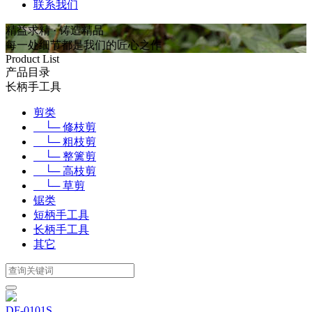
联系我们
精益求精 · 铸造精品
每一处细节都是我们的匠心之作
Product List
产品目录
长柄手工具
剪类
└─ 修枝剪
└─ 粗枝剪
└─ 整篱剪
└─ 高枝剪
└─ 草剪
锯类
短柄手工具
长柄手工具
其它
DF-0101S