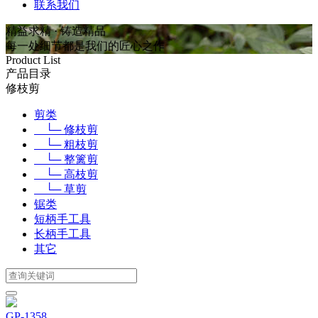
联系我们
精益求精 · 铸造精品
每一处细节都是我们的匠心之作
Product List
产品目录
修枝剪
剪类
└─ 修枝剪
└─ 粗枝剪
└─ 整篱剪
└─ 高枝剪
└─ 草剪
锯类
短柄手工具
长柄手工具
其它
GP-1358