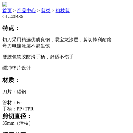
首页
>
产品中心
>
剪类
>
粗枝剪
GL-40B86
特点：
切刀采用精选优质良钢，易宝龙涂层，剪切锋利耐磨
弯刀电镀涂层不易生锈
硬胶包软胶防滑手柄，舒适不伤手
缓冲垫片设计
材质：
刀片：碳钢
管材：Fe
手柄：PP+TPR
剪切直径：
35mm（活枝）