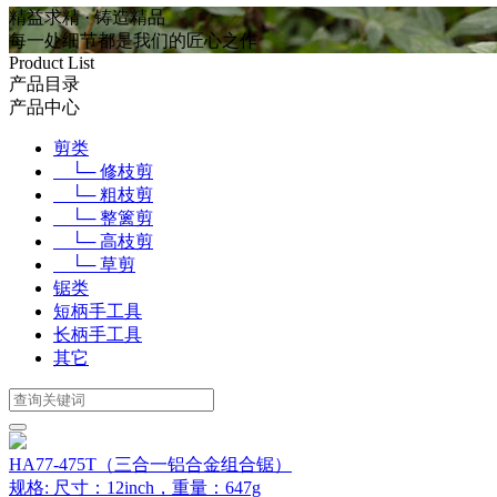
精益求精 · 铸造精品
每一处细节都是我们的匠心之作
Product List
产品目录
产品中心
剪类
└─ 修枝剪
└─ 粗枝剪
└─ 整篱剪
└─ 高枝剪
└─ 草剪
锯类
短柄手工具
长柄手工具
其它
HA77-475T（三合一铝合金组合锯）
规格: 尺寸：12inch，重量：647g